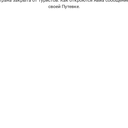
трана закрыта от Туристов. Как откроются Авиа сообщение
своей Путевке.